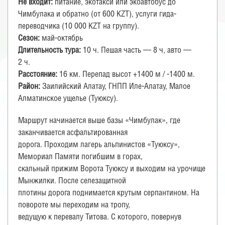
Не входит:
питание, экотакси или экоавтобус до
Чимбулака и обратно (от 600 KZT), услуги гида-
переводчика (10 000 KZT на группу).
Сезон:
май-октябрь
Длительность тура:
10 ч. Пешая часть — 8 ч, авто —
2 ч.
Расстояние:
16 км. Перепад высот +1400 м / -1400 м.
Район:
Заилийский Алатау, ГНПП Иле-Алатау, Малое
Алматинское ущелье (Туюксу).
Маршрут начинается выше базы «Чимбулак», где
заканчивается асфальтированная
дорога. Проходим лагерь альпинистов «Туюксу»,
Мемориал Памяти погибшим в горах,
скальный прижим Ворота Туюксу и выходим на урочище
Мынжилки. После селезащитной
плотины дорога поднимается крутым серпантином. На
повороте мы переходим на тропу,
ведущую к перевалу Титова. С которого, повернув