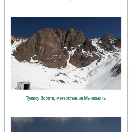
Туюксу Ворота, метеостанция Мынжылкы