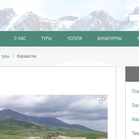
О НАС
ТУРЫ
УСЛУГИ
АННАПУРНЫ
 туры
Каракастек
Пое
Го
На
Тим