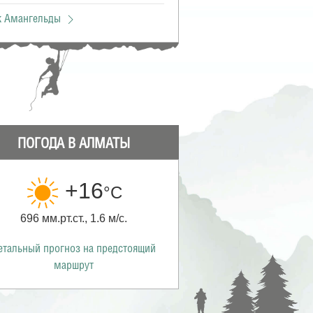
к Амангельды
ПОГОДА В АЛМАТЫ
+16
°С
696 мм.рт.ст., 1.6 м/с.
етальный прогноз на предстоящий
маршрут